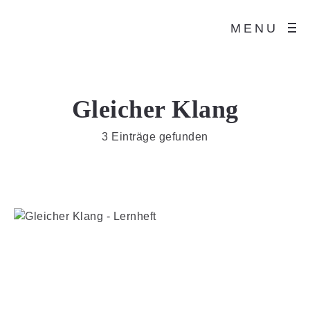
MENU
Gleicher Klang
3 Einträge gefunden
Gleicher Klang – Lernheft
€
15,90
Umsatzsteuerbefreit gemäß UStG §19
Lieferzeit: ca. 3-4 Werktage
Gleicher Klang – Kartenspiel